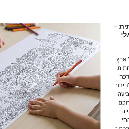
ת -
לי
 ארץ
תית
רכה
חיבור
ביעה
תכם
ים
חי
כה זו