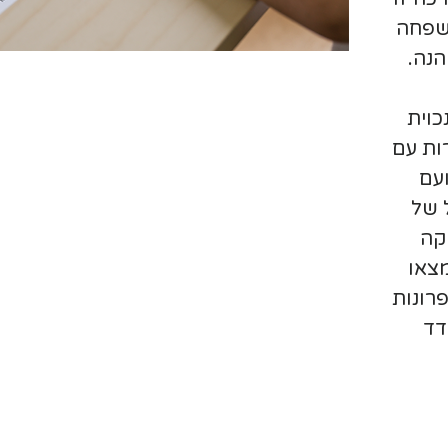
משפחה
הנה.
כוית
ות עם
עם
 של
קה
צאו
פרונות
דד
לווה
רים,
ייה