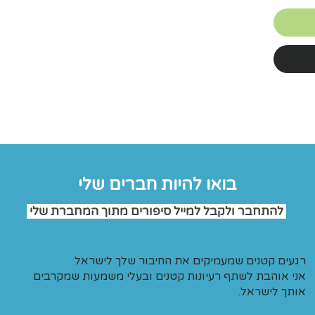
 יהנו
יזהו
פעם
לא רק
מודית
יא
ור,
בואו להיות חברים שלי
 את
ודית
להתחבר ולקבל למייל סיפורים מתוך המחברת שלי
תחילו
בות
רגעים קטנים שמעמיקים את החיבור שלך לישראל
'
אני אוהבת לשתף רעיונות קטנים ובעלי משמעות שמקרבים
אותך לישראל.