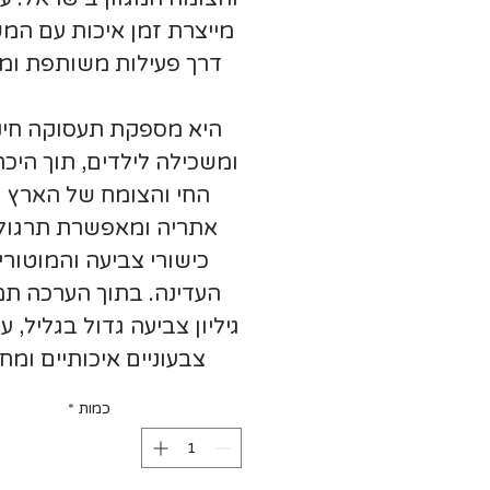
מייצרת זמן איכות עם ה
דרך פעילות משותפת ומ
היא מספקת תעסוקה חינ
ומשכילה לילדים, תוך היכר
החי והצומח של הארץ ו
אתריה ומאפשרת תרגול
כישורי צביעה והמוטורי
העדינה. בתוך הערכה תמ
גיליון צביעה גדול בגליל, ע
צבעוניים איכותיים ומח
בטיחותי לילדים. כל זה מ
כמות
*
בדף הסבר מפורט על האת
שמות בעלי החיים והצמח